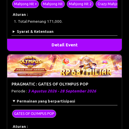
Mahjong Hit +
Mahjong Hit
Mahjong Hit 2
Crazy Mahjong
Aturan :
Total Pemenang 171,000.
Syarat & Ketentuan
Detail Event
PRAGMATIC : GATES OF OLYMPUS POP
Periode :
3 Agustus 2026 - 28 September 2026
Permainan yang berpartisipasi
GATES OF OLYMPUS POP
Aturan :