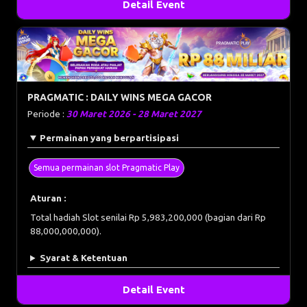
Detail Event
PRAGMATIC : DAILY WINS MEGA GACOR
Periode :
30 Maret 2026 - 28 Maret 2027
Permainan yang berpartisipasi
Semua permainan slot Pragmatic Play
Aturan :
Total hadiah Slot senilai Rp 5,983,200,000 (bagian dari Rp
88,000,000,000).
Syarat & Ketentuan
Detail Event