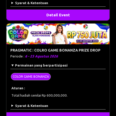
Syarat & Ketentuan
Detail Event
PRAGMATIC : COLRO GAME BONANZA PRIZE DROP
Periode :
6 - 23 Agustus 2026
Permainan yang berpartisipasi
COLOR GAME BONANZA
Aturan :
Total hadiah senilai Rp 600,000,000.
Syarat & Ketentuan