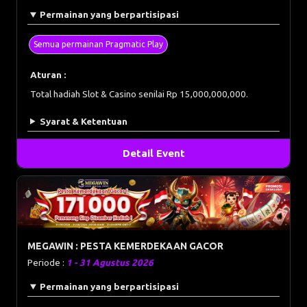
Permainan yang berpartisipasi
Semua permainan Pragmatic Play
Aturan :
Total hadiah Slot & Casino senilai Rp 15,000,000,000.
Syarat & Ketentuan
Detail Event
MEGAWIN : PESTA KEMERDEKAAN GACOR
Periode :
1 - 31 Agustus 2026
Permainan yang berpartisipasi