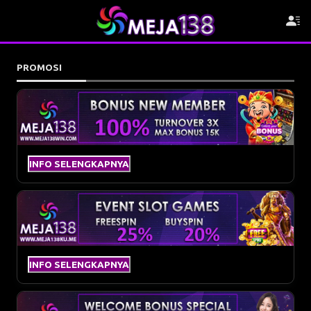
PROMOSI
INFO SELENGKAPNYA
INFO SELENGKAPNYA