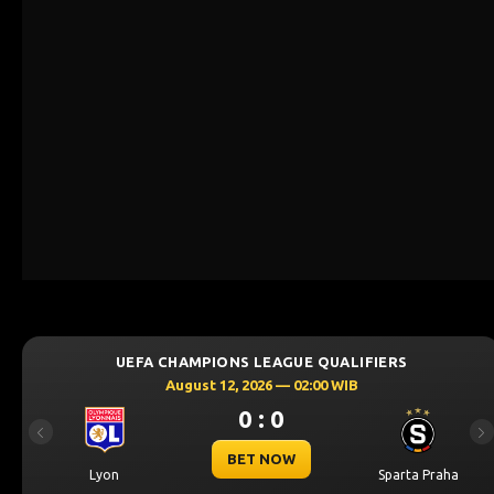
UEFA CHAMPIONS LEAGUE QUALIFIERS
August 12, 2026 — 02:00 WIB
0 : 0
Previous
Ne
BET NOW
Lyon
Sparta Praha