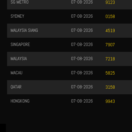
SG METRO
07-08-2026
9123
SYDNEY
07-08-2026
0158
MALAYSIA SIANG
07-08-2026
4519
SINGAPORE
07-08-2026
7907
MALAYSIA
07-08-2026
7218
MACAU
07-08-2026
5825
QATAR
07-08-2026
3158
HONGKONG
07-08-2026
9943