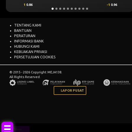
1
0.86
-1
0.96
TENTANG KAMI
BANTUAN
PERATURAN
INFORMASI BANK
HUBUNGI KAMI
KEBIJAKAN PRIVASI
PERSETUJUAN COOKIES
© 2015 - 2026 Copyright MEJA138.
All Rights Reserved.
LAPOR PUSAT
Menu