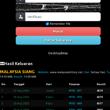
Remember Me
Masuk
Daftar Sekarang
Desktop
Wap
Hasil Keluaran
MALAYSIA SIANG
Website:
www.malaysialottery.net
, Hari:
Setiap Hari
, T
14:30 WIB
, Result:
15:00 WIB
No
Tanggal
Hari
Pasaran
Result
1
07 Aug 2026
Jumat
MYD - 871
4519
2
06 Aug 2026
Kamis
MYD - 870
6379
3
05 Aug 2026
Rabu
MYD - 869
6517
4
04 Aug 2026
Selasa
MYD - 868
0976