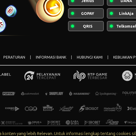
Jenius
DANA
GOPAY
LinkAja
QRIS
Telkomse
PERATURAN
|
INFORMASI BANK
|
HUBUNGI KAMI
|
KEBIJAKAN P
 konten yang lebih Relevan. Untuk informasi lengkap tentang cookies sil