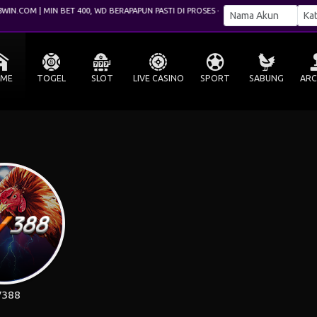
IN.COM | MIN BET 400, WD BERAPAPUN PASTI DI PROSES - TERSEDIA GAME SLOT, SP
ME
TOGEL
SLOT
LIVE CASINO
SPORT
SABUNG
ARC
V388