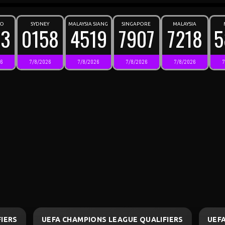
RO
SYDNEY
MALAYSIA SIANG
SINGAPORE
MALAYSIA
23
0158
4519
7907
7218
5
26
7/8/2026
7/8/2026
7/8/2026
7/8/2026
7
MPIONS LEAGUE QUALIFIERS
UEFA CHAMPIONS LEAGUE