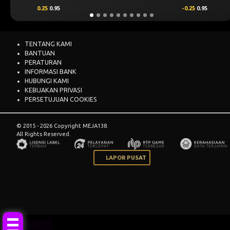
0.25
0.95
-0.25
0.95
TENTANG KAMI
BANTUAN
PERATURAN
INFORMASI BANK
HUBUNGI KAMI
KEBIJAKAN PRIVASI
PERSETUJUAN COOKIES
© 2015 - 2026 Copyright MEJA138.
All Rights Reserved.
LAPOR PUSAT
Menu